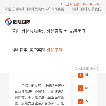
咨询热线：400-960-9398
欢迎访问欧陆国际外贸网络推广公司官网！
欧陆国际
│
联系我们
首页
外贸网站建设
外贸营销
品牌出海
首页
外贸学苑
外贸网站优化
外贸网站建设前需要做哪些准备工作
询盘快车
客户案例
外贸学苑
外贸网站建设前需要做哪些
热门
准备工作
文章
发布时间 :
2023/09/04
来源 ：
欧陆国际
Google优化/谷歌推广/Fac
作者 ：
外贸小编
浏览量 :
0
谷歌SEO外链工具大全
1
全球化的发展，使得越来越多
Shopify建站｜店铺基本信息
2
企业开始进行外贸推广，而建设外
贸网站，不仅能够展示企业品牌形
谷歌优化方法之PPT资源优化
3
象，还能为企业带来更多商机。但