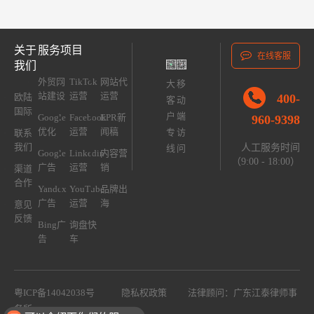
关于
服务项目
在线客服
我们
外贸网
TikTok
网站代
大
移
站建设
运营
运营
400-
欧陆
客
动
国际
户
端
Google
Facebook
EPR新
960-9398
优化
运营
闻稿
专
访
联系
我们
人工服务时间
线
问
Google
Linkedin
内容营
（9:00 - 18:00）
广告
运营
销
渠道
合作
Yandex
YouTube
品牌出
广告
运营
海
意见
反馈
Bing广
询盘快
告
车
粤ICP备14042038号
隐私权政策
法律顾问：广东江泰律师事
务所