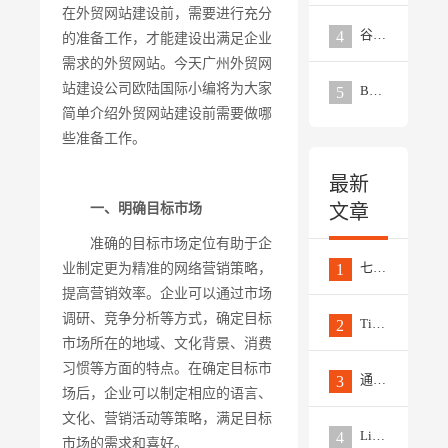
在外贸网站建设前，需要进行充分
谷歌广告关键词类型
4
的准备工作，才能建设出满足企业
需求的外贸网站。今天广州外贸网
站建设公司欧陆国际小编将为大家
B2B外贸网站和B2C外贸网站的区别
5
简单介绍外贸网站建设前需要做哪
些准备工作。
最新
一、明确目标市场
文章
准确的目标市场定位有助于企
七个非常实用的数据来分析竞争对手的Facebook推广策略
业制定更为精准的网络营销策略，
1
提高营销效率。企业可以通过市场
调研、竞争分析等方式，确定目标
TikTok推广的四种类型视频，每一款都是营销大杀器
2
市场所在的地域、文化背景、消费
习惯等方面的特点。在确定目标市
通过6个简单步骤撰写高质量的EPR新闻稿
3
场后，企业可以制定相应的语言、
文化、营销活动等策略，满足目标
LinkedIn推广最新趋势和策略应对
4
市场的需求和喜好。