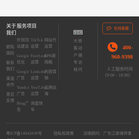
关于
服务项目
在线客服
我们
外贸网
TikTok
网站代
大
移
站建设
运营
运营
400-
欧陆
客
动
国际
户
端
Google
Facebook
EPR新
960-9398
优化
运营
闻稿
专
访
联系
我们
人工服务时间
线
问
Google
Linkedin
内容营
（9:00 - 18:00）
广告
运营
销
渠道
合作
Yandex
YouTube
品牌出
广告
运营
海
意见
反馈
Bing广
询盘快
告
车
粤ICP备14042038号
隐私权政策
法律顾问：广东江泰律师事