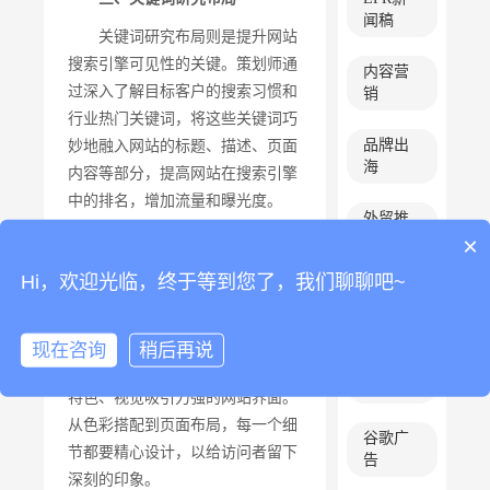
闻稿
关键词研究布局则是提升网站
搜索引擎可见性的关键。策划师通
内容营
过深入了解目标客户的搜索习惯和
销
行业热门关键词，将这些关键词巧
品牌出
妙地融入网站的标题、描述、页面
海
内容等部分，提高网站在搜索引擎
中的排名，增加流量和曝光度。
外贸推
×
广
四、定制全站设计
Hi，欢迎光临，终于等到您了，我们聊聊吧~
google优
化
定制全站设计是展现企业品牌
形象的重要环节。策划师要结合企
现在咨询
稍后再说
google推
业的品牌风格和文化，打造出独具
广
特色、视觉吸引力强的网站界面。
从色彩搭配到页面布局，每一个细
谷歌广
节都要精心设计，以给访问者留下
告
深刻的印象。