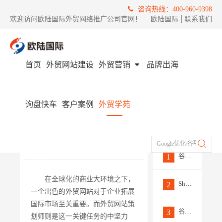
咨询热线：400-960-9398
欢迎访问欧陆国际外贸网络推广公司官网！
欧陆国际
│
联系我们
首页
外贸网站建设
外贸营销
品牌出海
首页
外贸学苑
外贸网站优化
外贸网站策划师如何多维度构建优质网站 ?
询盘快车
客户案例
外贸学苑
外贸网站策划师如何多维度
热门
构建优质网站 ?
文章
发布时间 :
2024/07/31
来源 ：
欧陆国际
Google优化/谷歌推广/Fac
作者 ：
外贸小编
浏览量 :
0
谷歌SEO外链工具大全
1
在全球化的商业大环境之下，
Shopify建站｜店铺基本信息
2
一个出色的外贸网站对于企业拓展
国际市场至关重要。而外贸网站策
谷歌优化方法之PPT资源优化
3
划师则是这一关键任务的中坚力