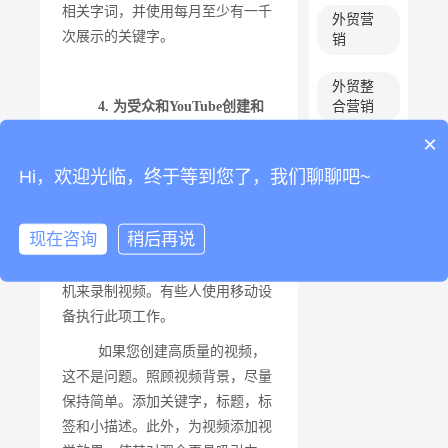
相关字词，并使用每月至少有一千
外贸营
次展示的关键字。
销
外贸整
4. 为受众和YouTube创建和
合营销
优化视频
×
facebook
为了在YouTube上流行，您
营销
Hi，欢迎光临，终于等到您了，我们聊聊吧~
需要创建令人惊叹且引人注目并且
不会失败的视频。您可以自己创建
现在咨询
稍后再说
视频或在这方面获得专业人士的帮
助。通常，您应该使用高质量的相
机来录制视频。有些人使用移动设
备执行此项工作。
如果您创建高质量的视频，
这不是问题。照顾视频背景，尽量
保持简单。添加关键字，标题，标
签和小描述。此外，为视频添加视