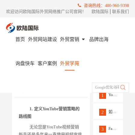
咨询热线：400-960-9398
欢迎访问欧陆国际外贸网络推广公司官网！
欧陆国际
│
联系我们
首页
外贸网站建设
外贸营销
品牌出海
首页
外贸学苑
社媒营销
Youtube推广趋势和策略应对（上篇）
询盘快车
客户案例
外贸学苑
Youtube推广趋势和策略应
热门
对（上篇）
文章
发布时间 :
2023/02/14
来源 ：
欧陆国际
Google优化/谷歌推广/Fac
作者 ：
外贸小编
浏览量 :
0
Youtube推广必知的5大平台功能
1
1. 定义YouTube营销策略的
如何制作热门Youtube推广视频
2
路线图
无论您是YouTube视频营销
Facebook推广的步骤和技巧有哪些？
3
新手还是多年来一直使用视频宣传