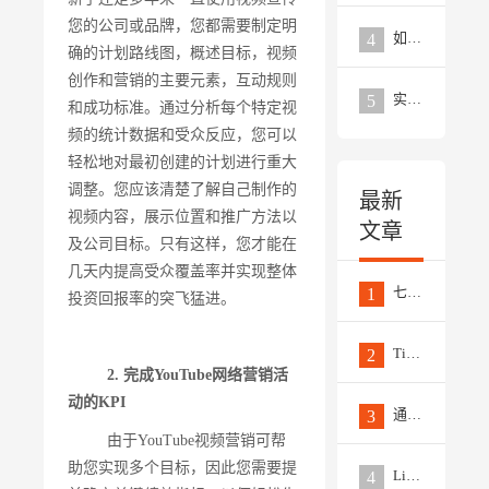
您的公司或品牌，您都需要制定明
如何利用社交媒体进行海外推广？
4
确的计划路线图，概述目标，视频
创作和营销的主要元素，互动规则
实用的10个Linkedin海外推广技巧分享
5
和成功标准。通过分析每个特定视
频的统计数据和受众反应，您可以
轻松地对最初创建的计划进行重大
调整。您应该清楚了解自己制作的
最新
视频内容，展示位置和推广方法以
文章
及公司目标。只有这样，您才能在
几天内提高受众覆盖率并实现整体
七个非常实用的数据来分析竞争对手的Facebook推广策略
1
投资回报率的突飞猛进。
TikTok推广的四种类型视频，每一款都是营销大杀器
2
2. 完成YouTube网络营销活
动的KPI
通过6个简单步骤撰写高质量的EPR新闻稿
3
由于YouTube视频营销可帮
助您实现多个目标，因此您需要提
LinkedIn推广最新趋势和策略应对
4