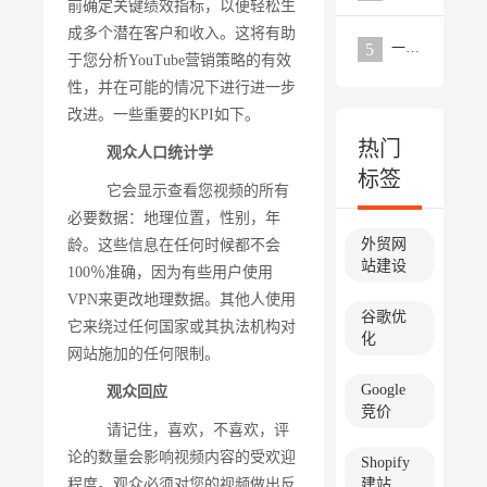
前确定关键绩效指标，以便轻松生
成多个潜在客户和收入。这将有助
一个优秀的外贸网站需要具备的要点分析
5
于您分析YouTube营销策略的有效
性，并在可能的情况下进行进一步
改进。一些重要的KPI如下。
热门
观众人口统计学
标签
它会显示查看您视频的所有
必要数据：地理位置，性别，年
外贸网
龄。这些信息在任何时候都不会
站建设
100％准确，因为有些用户使用
VPN来更改地理数据。其他人使用
谷歌优
它来绕过任何国家或其执法机构对
化
网站施加的任何限制。
Google
观众回应
竞价
请记住，喜欢，不喜欢，评
论的数量会影响视频内容的受欢迎
Shopify
程度。观众必须对您的视频做出反
建站