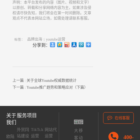
声明：本平台发布的内容（图片、视频和文字）
以原创、转载和分享网络内容为主，如果涉及侵
权请尽快告知，我们将会在第一时间删除。文章
观点不代表本网站立场，如需处理请联系客服。
品牌出海
youtube运营
标签：
|
分享到：
上一篇 :
关于全球Youtube权威数据统计
下一篇 :
Youtube推广趋势和策略应对（下篇）
关于
服务项目
在线客服
我们
外贸网
TikTok
网站代
大
移
站建设
运营
运营
400-
欧陆
客
动