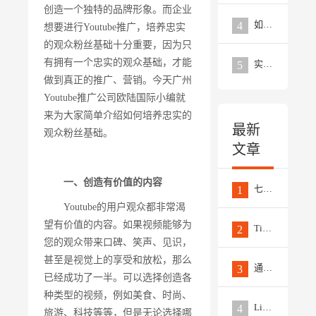
创造一个独特的品牌形象。而企业
如何利用社交媒体进行海外推广？
4
想要进行Youtube推广，培养忠实
的观众粉丝基础十分重要，因为只
有拥有一个忠实的观众基础，才能
实用的10个Linkedin海外推广技巧分享
5
做到真正的推广、营销。今天广州
Youtube推广公司欧陆国际小编就
来为大家简单介绍如何培养忠实的
最新
观众粉丝基础。
文章
一、创造有价值的内容
七个非常实用的数据来分析竞争对手的Facebook推广策略
1
Youtube的用户观众都非常渴
望有价值的内容。如果视频能够为
TikTok推广的四种类型视频，每一款都是营销大杀器
2
您的观众带来口碑、笑声、见识，
甚至是视觉上的享受和放松，那么
通过6个简单步骤撰写高质量的EPR新闻稿
3
已经成功了一半。可以选择创造各
种类型的视频，例如美食、时尚、
LinkedIn推广最新趋势和策略应对
4
旅游、科技等等，但是无论选择哪