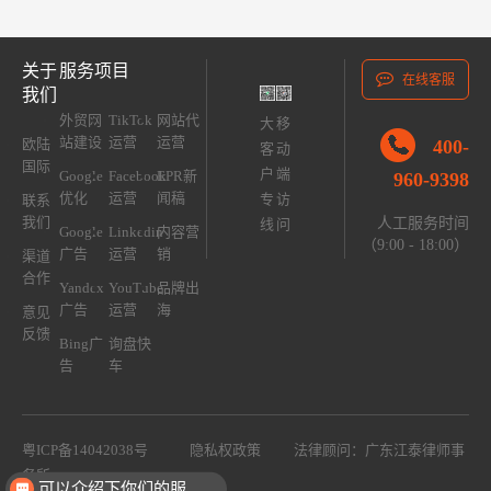
关于
服务项目
在线客服
我们
外贸网
TikTok
网站代
大
移
站建设
运营
运营
400-
欧陆
客
动
国际
户
端
Google
Facebook
EPR新
960-9398
优化
运营
闻稿
专
访
联系
我们
人工服务时间
线
问
Google
Linkedin
内容营
（9:00 - 18:00）
广告
运营
销
渠道
合作
Yandex
YouTube
品牌出
广告
运营
海
意见
反馈
Bing广
询盘快
告
车
粤ICP备14042038号
隐私权政策
法律顾问：广东江泰律师事
务所
可以介绍下你们的服务么