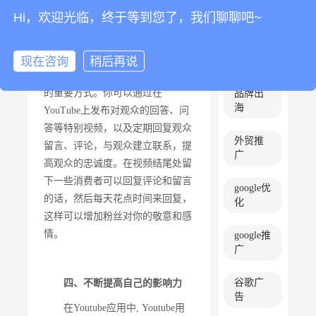
己的视频质量。
闻稿
Hi，欢迎光临，终于等到您了，我们聊聊吧~
内容营
三、积极与观众互动
现在咨询
稍后再说
销
与观众的互动是建立忠实观众
的重要方式。你可以通过在
品牌出
海
YouTube上发布对观众的回答、问
答等特别视频，以及定期回复观众
外贸推
留言、评论，与观众建立联系，提
广
高观众的忠诚度。在视频结尾处留
下一些消费者可以回复评论和留言
google优
的话，然后每天花点时间来回复，
化
这样可以增加粉丝对你的敬意和感
情。
google推
广
谷歌广
四、不断提高自己的影响力
告
在Youtube应用中, Youtube用