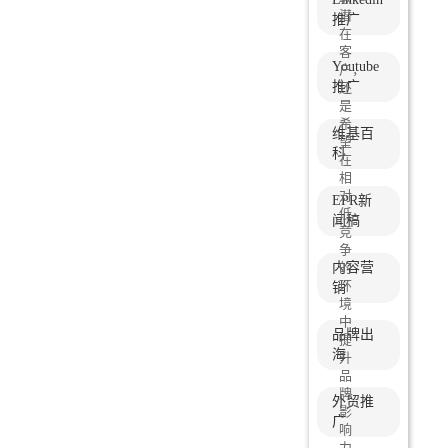
潜
推广
在
客
Youtube
户，
推广
还
是
希
维基百
望
科
在
相
对
EPR新
低
闻稿
竞
争
内容营
的
环
销
境
中
品牌出
提
海
升
品
牌
外贸推
影
广
响
力，