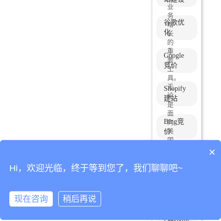
业
务
谷歌优
增
化
长
的
重
Google
要
竞价
工
具。
无
Shopify
论
建站
是
面
Bing竞
向
美
价
国、
英
×
Yandex
国
竞价
等
Hi，欢迎光临，终于等到您了，我们聊聊吧~
海
外
Facebook
市
推广
现在咨询
稍后再说
场
获
取
Linkedin