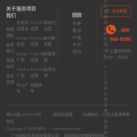
我
们
关于
服务项目
就
在线客服
我们
来
外贸网
TikTok
网站代
探
大
移
讨
站建设
运营
运营
400-
欧陆
客
动
如
国际
户
端
Google
Facebook
EPR新
960-9398
何
优化
运营
闻稿
专
访
通
联系
过
我们
人工服务时间
线
问
Google
Linkedin
内容营
B
（9:00 - 18:00）
广告
运营
销
渠道
i
合作
n
Yandex
YouTube
品牌出
g
广告
运营
海
意见
广
反馈
告
Bing广
询盘快
进
告
车
行
精
准
推
粤ICP备14042038号
隐私权政策
法律顾问：广东江泰律师事
广，
务所
帮
助
Copyright © 2008-至今
www.ouluco.com
外
广州欧陆信息科技有限公司
欧陆国际营销策划机构