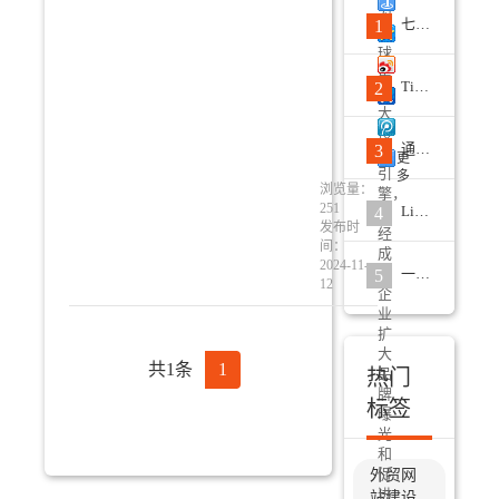
为
七个非常实用的数据来分析竞争对手的Facebook推广策略
1
全
球
第
TikTok推广的四种类型视频，每一款都是营销大杀器
2
二
大
搜
通过6个简单步骤撰写高质量的EPR新闻稿
3
索
更
引
多
浏览量：
擎，
251
LinkedIn推广最新趋势和策略应对
4
已
发布时
经
间：
成
2024-11-
为
一个优秀的外贸网站需要具备的要点分析
5
12
企
业
扩
大
共1条
1
热门
品
牌
标签
曝
光
和
促
外贸网
进
站建设