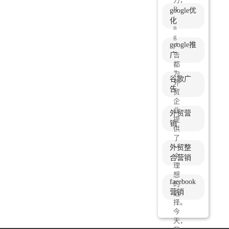
B
google优
i
化
n
g
google推
广
广
告
都
为
谷歌广
外
告
贸
企
业
外贸营
提
销
供
了
一
外贸整
个
合营销
理
想
facebook
的
营销
选
择。
今
天，