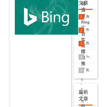
文章
何
通
过
海外营销知名服务商欧陆国际服务升级，新官网正式上线
1
Bing
广
乔迁新址，砥砺前行！欧陆国际筑梦新征程
2
告
实
热烈祝贺欧陆国际总部通过国家高新技术企业认定
3
现
精
Youtube推广必知的5大平台功能
4
准
推
广
拓展市场的有效途径——海外推广
5
B
i
n
最新
g
广
文章
告
作